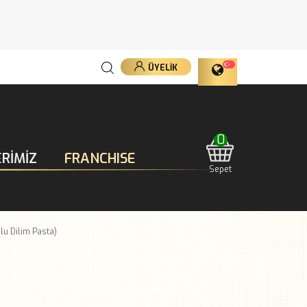
ÜYELIK
0
RİMİZ
FRANCHISE
Sepet
u Dilim Pasta)