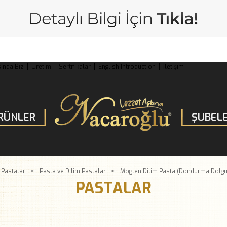
ında Biz
Üretim
Sertifikalar
English Introduction
İletişim
RÜNLER
ŞUBELE
Pastalar
Pasta ve Dilim Pastalar
Moglen Dilim Pasta (Dondurma Dolgul
PASTALAR