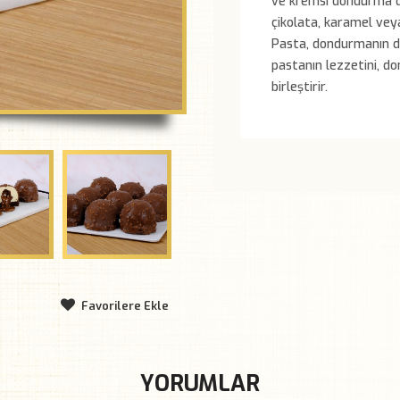
ve kremsi dondurma dol
çikolata, karamel veya
Pasta, dondurmanın do
pastanın lezzetini, d
birleştirir.
Favorilere Ekle
YORUMLAR