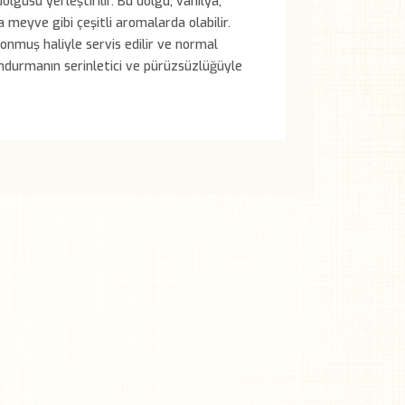
gusu yerleştirilir. Bu dolgu, vanilya,
 meyve gibi çeşitli aromalarda olabilir.
nmuş haliyle servis edilir ve normal
ondurmanın serinletici ve pürüzsüzlüğüyle