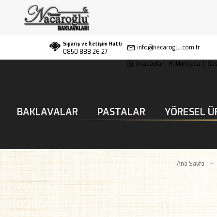
Sipariş ve İletişim Hattı
info@nacaroglu.com.tr
0850 888 26 27
Anasayfa
Hakkımızda
Bas
BAKLAVALAR
PASTALAR
YÖRESEL Ü
Ana Sayfa