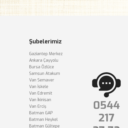
Şubelerimiz
Gaziantep Merkez
Ankara Çayyolu
Bursa Özlüce
Samsun Atakum
Van Semaver
Van İskele
Van Edremit
Van İkinisan
0544
Van Erciş
Batman GAP
217
Batman Heykel
Batman Gültepe