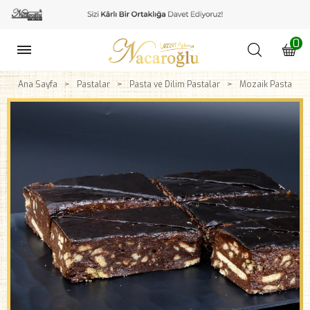
0
Ana Sayfa
Pastalar
Pasta ve Dilim Pastalar
Mozaik Pasta