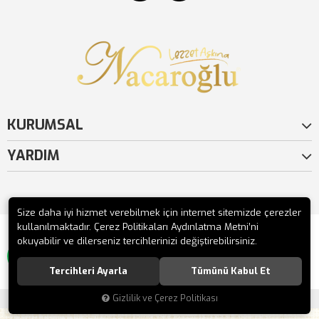
KURUMSAL
YARDIM
Size daha iyi hizmet verebilmek için internet sitemizde çerezler
kullanılmaktadır. Çerez Politikaları Aydınlatma Metni’ni
okuyabilir ve dilerseniz tercihlerinizi değiştirebilirsiniz.
SİPARİŞ VERMEK İSTİYORUM :)
©2019. Tüm hakları saklıdır.
Tercihleri Ayarla
Tümünü Kabul Et
Gizlilik ve Çerez Politikası
®
Hipotenüs
Yeni Nesil E-Ticaret Sistemleri ile Hazırlanmıştır.